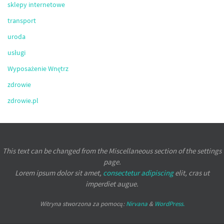
sklepy internetowe
transport
uroda
usługi
Wyposażenie Wnętrz
zdrowie
zdrowie.pl
This text can be changed from the Miscellaneous section of the settings
page.
Lorem ipsum
dolor sit amet,
consectetur adipiscing
elit, cras ut
imperdiet augue.
Witryna stworzona za pomocą:
Nirvana
&
WordPress.