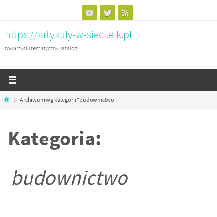
Przejdź
do
https://artykuly-w-sieci.elk.pl
treści
towarzyski tematyczny katalog
Home
Archiwum wg kategorii "budownictwo"
Kategoria:
budownictwo