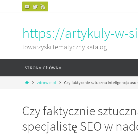
Przejdź
do
treści
https://artykuly-w-si
towarzyski tematyczny katalog
Przejdź
STRONA GŁÓWNA
do
treści
Home
zdrowie.pl
Czy faktycznie sztuczna inteligencja usu
Czy faktycznie sztuczn
specjalistę SEO w na