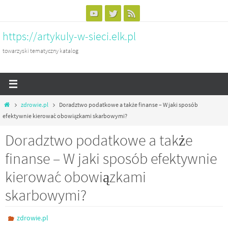
Przejdź
do
https://artykuly-w-sieci.elk.pl
treści
towarzyski tematyczny katalog
Home
zdrowie.pl
Doradztwo podatkowe a także finanse – W jaki sposób
efektywnie kierować obowiązkami skarbowymi?
Doradztwo podatkowe a także
finanse – W jaki sposób efektywnie
kierować obowiązkami
skarbowymi?
zdrowie.pl