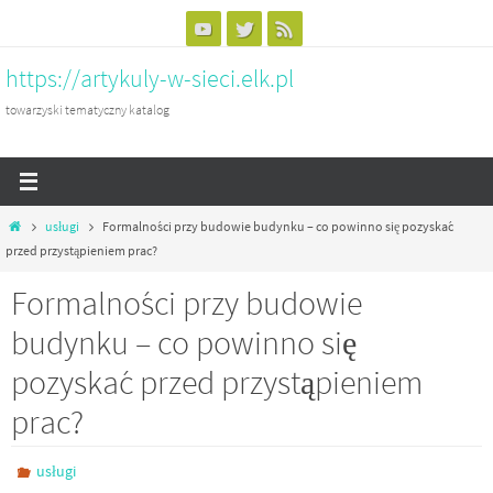
Przejdź
do
https://artykuly-w-sieci.elk.pl
treści
towarzyski tematyczny katalog
Home
usługi
Formalności przy budowie budynku – co powinno się pozyskać
przed przystąpieniem prac?
Formalności przy budowie
budynku – co powinno się
pozyskać przed przystąpieniem
prac?
usługi