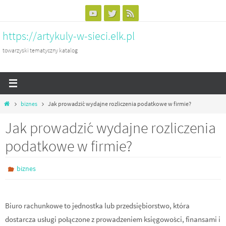
Przejdź
do
https://artykuly-w-sieci.elk.pl
treści
towarzyski tematyczny katalog
Home
biznes
Jak prowadzić wydajne rozliczenia podatkowe w firmie?
Jak prowadzić wydajne rozliczenia
podatkowe w firmie?
biznes
Biuro rachunkowe to jednostka lub przedsiębiorstwo, która
dostarcza usługi połączone z prowadzeniem księgowości, finansami i