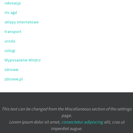
rekreacja
rtv agd
sklepy internetowe
transport
uroda
usługi
Wyposażenie Wnętrz
zdrowie
zdrowie.pl
This text can be changed from the Miscellaneous section of the settings
page.
Lorem ipsum
dolor sit amet,
consectetur adipiscing
elit, cras ut
imperdiet augue.