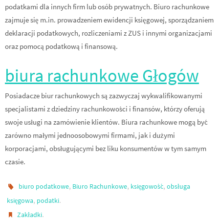
podatkami dla innych firm lub osób prywatnych. Biuro rachunkowe
zajmuje się m.in. prowadzeniem ewidencji księgowej, sporządzaniem
deklaracji podatkowych, rozliczeniami z ZUS i innymi organizacjami
oraz pomocą podatkową i finansową.
biura rachunkowe Głogów
Posiadacze biur rachunkowych są zazwyczaj wykwalifikowanymi
specjalistami z dziedziny rachunkowości i finansów, którzy oferują
swoje usługi na zamówienie klientów. Biura rachunkowe mogą być
zarówno małymi jednoosobowymi firmami, jak i dużymi
korporacjami, obsługującymi bez liku konsumentów w tym samym
czasie.
,
,
,
biuro podatkowe
Biuro Rachunkowe
księgowość
obsługa
,
.
księgowa
podatki
.
Zakładki