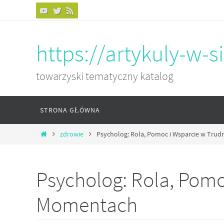
Przejdź
do
treści
https://artykuly-w-si
towarzyski tematyczny katalog
Przejdź
STRONA GŁÓWNA
do
treści
Home
zdrowie
Psycholog: Rola, Pomoc i Wsparcie w Tr
Psycholog: Rola, Pomo
Momentach