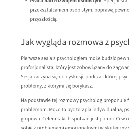
Praca nad rozwojem osobistym
: Specjalis
przekształcaniem osobistym, poprawą pewnośc
przyszłością.
Jak wygląda rozmowa z psy
Pierwsze sesja z psychologiem może budzić pewne
profesjonalista, który jest zobowiązany do zagwa
Sesja zaczyna się od dyskusji, podczas której psy
problemy, z którymi się borykasz.
Na podstawie tej rozmowy psycholog proponuje fo
problemom. Może to być terapia indywidualna, ps
grupowa. Celem takich spotkań jest pomóc Ci w o
sobie z problemami emocjonalnymi w skuteczny 