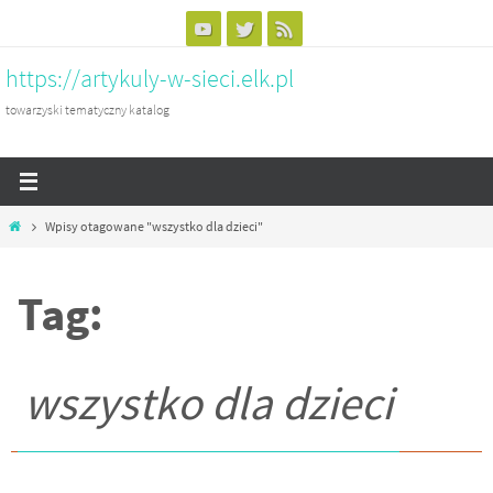
Przejdź
do
https://artykuly-w-sieci.elk.pl
treści
towarzyski tematyczny katalog
Home
Wpisy otagowane "wszystko dla dzieci"
Tag:
wszystko dla dzieci