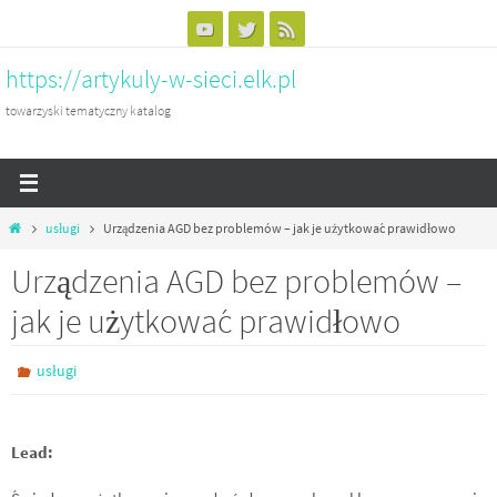
Przejdź
do
https://artykuly-w-sieci.elk.pl
treści
towarzyski tematyczny katalog
Home
usługi
Urządzenia AGD bez problemów – jak je użytkować prawidłowo
Urządzenia AGD bez problemów –
jak je użytkować prawidłowo
usługi
Lead: